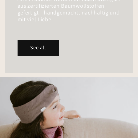
aus zertifizierten Baumwollstoffen
gefertigt - handgemacht, nachhaltig und
mit viel Liebe.
See all